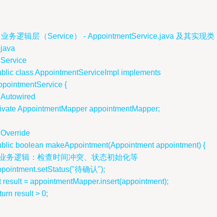
. 业务逻辑层（Service） - AppointmentService.java 及其实现类
java
Service
ublic class AppointmentServiceImpl implements
ppointmentService {
Autowired
rivate AppointmentMapper appointmentMapper;
Override
ublic boolean makeAppointment(Appointment appointment) {
/ 业务逻辑：检查时间冲突、状态初始化等
ppointment.setStatus("待确认");
t result = appointmentMapper.insert(appointment);
turn result > 0;