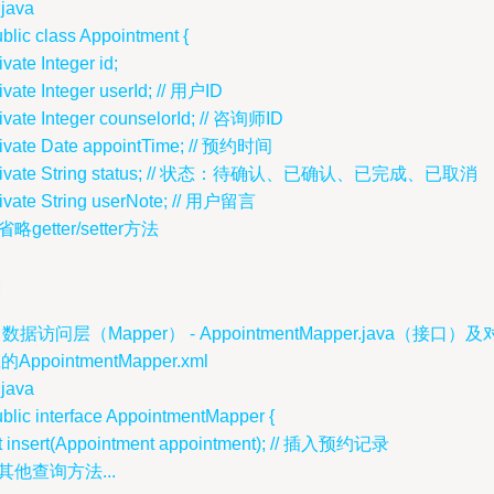
java
blic class Appointment {
ivate Integer id;
ivate Integer userId; // 用户ID
ivate Integer counselorId; // 咨询师ID
rivate Date appointTime; // 预约时间
rivate String status; // 状态：待确认、已确认、已完成、已取消
rivate String userNote; // 用户留言
/ 省略getter/setter方法
. 数据访问层（Mapper） - AppointmentMapper.java（接口）及
的AppointmentMapper.xml
java
blic interface AppointmentMapper {
nt insert(Appointment appointment); // 插入预约记录
/ 其他查询方法...