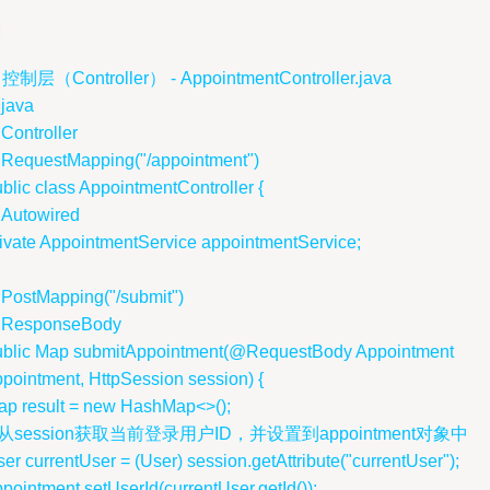
. 控制层（Controller） - AppointmentController.java
java
Controller
RequestMapping("/appointment")
blic class AppointmentController {
Autowired
ivate AppointmentService appointmentService;
PostMapping("/submit")
ResponseBody
ublic Map
submitAppointment(@RequestBody Appointment
pointment, HttpSession session) {
ap
result = new HashMap<>();
/ 从session获取当前登录用户ID，并设置到appointment对象中
er currentUser = (User) session.getAttribute("currentUser");
pointment.setUserId(currentUser.getId());