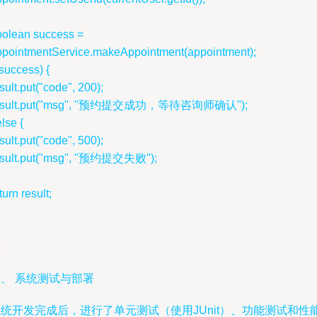
oolean success =
ppointmentService.makeAppointment(appointment);
(success) {
sult.put("code", 200);
esult.put("msg", "预约提交成功，等待咨询师确认");
else {
sult.put("code", 500);
esult.put("msg", "预约提交失败");
turn result;
、 系统测试与部署
统开发完成后，进行了单元测试（使用JUnit）、功能测试和性